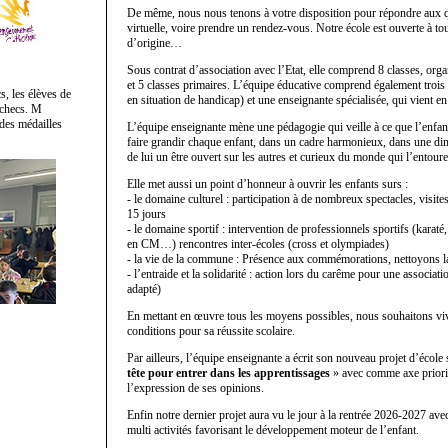
De même, nous nous tenons à votre disposition pour répondre aux qu
virtuelle, voire prendre un rendez-vous. Notre école est ouverte à tou
d’origine…
Sous contrat d’association avec l’Etat, elle comprend 8 classes, orga
et 5 classes primaires. L’équipe éducative comprend également tro
, les élèves de
en situation de handicap) et une enseignante spécialisée, qui vient en 
échecs. M
 des médailles
L’équipe enseignante mène une pédagogie qui veille à ce que l’enfan
faire grandir chaque enfant, dans un cadre harmonieux, dans une di
de lui un être ouvert sur les autres et curieux du monde qui l’entoure
Elle met aussi un point d’honneur à ouvrir les enfants surs :
- le domaine culturel : participation à de nombreux spectacles, visit
15 jours
- le domaine sportif : intervention de professionnels sportifs (karaté
en CM…) rencontres inter-écoles (cross et olympiades)
- la vie de la commune : Présence aux commémorations, nettoyons 
- l’entraide et la solidarité : action lors du carême pour une associa
adapté)
En mettant en œuvre tous les moyens possibles, nous souhaitons viv
conditions pour sa réussite scolaire.
Par ailleurs, l’équipe enseignante a écrit son nouveau projet d’école
tête pour entrer dans les apprentissages
» avec comme axe priorita
l’expression de ses opinions.
Enfin notre dernier projet aura vu le jour à la rentrée 2026-2027 avec
multi activités favorisant le développement moteur de l’enfant.