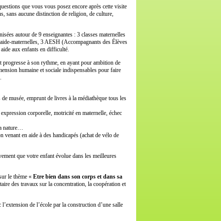
estions que vous vous posez encore après cette visite
s, sans aucune distinction de religion, de culture,
nisées autour de 9 enseignantes : 3 classes maternelles
is aide-maternelles, 3 AESH (Accompagnants des Élèves
aide aux enfants en difficulté.
t progresse à son rythme, en ayant pour ambition de
mension humaine et sociale indispensables pour faire
.
es de musée, emprunt de livres à la médiathèque tous les
, expression corporelle, motricité en maternelle, échec
la nature…
tion venant en aide à des handicapés (achat de vélo de
ement que votre enfant évolue dans les meilleures
 sur le thème «
Etre bien dans son corps et dans sa
ire des travaux sur la concentration, la coopération et
 l’extension de l’école par la construction d’une salle